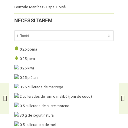
Gonzalo Martínez - Espai Boisà
NECESSITAREM
0.25
poma
0.25
pera
0.25
kiwi
0.25
plàtan
0.25
cullerada de mantega
2
cullerades de rom o malibú (rom de coco)
SOPA ORIENTAL DE LLENTIES
O
0.5
cullerada de sucre moreno
30
g de iogurt natural
0.5
culleradeta de mel