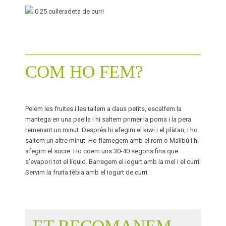
0.25
culleradeta de curri
COM HO FEM?
Pelem les fruites i les tallem a daus petits, escalfem la
mantega en una paella i hi saltem primer la poma i la pera
remenant un minut. Després hi afegim el kiwi i el plàtan, i ho
saltem un altre minut. Ho flamegem amb el rom o Malibú i hi
afegim el sucre. Ho coem uns 30-40 segons fins que
s’evapori tot el líquid. Barregem el iogurt amb la mel i el curri.
Servim la fruita tèbia amb el iogurt de curri.