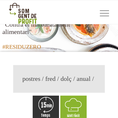
"Contra el malbaratament
alimentari"
#RESIDUZERO
postres / fred / dolç / anual /