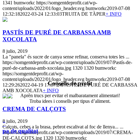
1341
bumworkc
https://somgentdeprofit.cat/wp-
content/uploads/2022/01/logo_header.svg
bumworkc
2019-07-08
12:32:18
2022-03-24 12:33:03
TRUITA DE TÀPER
+ INFO
PASTÍS DE PURÉ DE CARBASSA AMB
XOCOLATA
8 julio, 2019
La "panela" és sucre de canya sense refinar, conserva totes les ...
https://somgentdeprofit.cat/wp-content/uploads/2019/07/Pastís-de-
puré-de-carbassa-amb-xocolata.jpg
1320
1320
bumworkc
https://somgentdeprofit.cat/wp-
content/uploads/2022/01/logo_header.svg
bumworkc
2019-07-08
Consells de profit
12:29:26
2022-04-19 17:07:24
PASTÍS DE PURÉ DE CARBASSA
AMB XOCOLATA
+ INFO
Aprèn trucs per evitar el malbaratament alimentari!
Troba idees i consells per tipus d’aliment.
CREMA DE CALÇOTS
8 julio, 2019
"
Calçots, cebes a la brasa, pebrot escalivat al foc de llenya... ...
pa de qualitat
https://somgentdeprofit.cat/wp-content/uploads/2019/07/CREMA-
DE-CALÇOTS.jpg
1320
1320
bumworkc