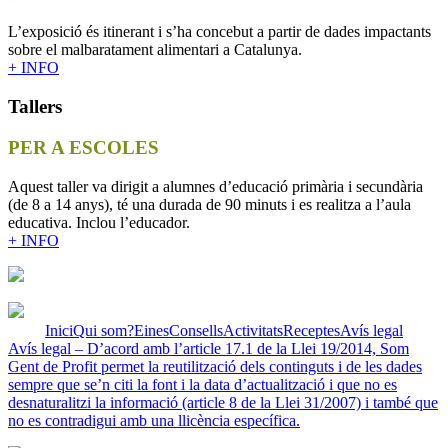
L’exposició és itinerant i s’ha concebut a partir de dades impactants
sobre el malbaratament alimentari a Catalunya.
+ INFO
Tallers
PER A ESCOLES
Aquest taller va dirigit a alumnes d’educació primària i secundària
(de 8 a 14 anys), té una durada de 90 minuts i es realitza a l’aula
educativa. Inclou l’educador.
+ INFO
Inici
Qui som?
Eines
Consells
Activitats
Receptes
Avís legal
Avís legal – D’acord amb l’article 17.1 de la Llei 19/2014, Som
Gent de Profit permet la reutilització dels continguts i de les dades
sempre que se’n citi la font i la data d’actualització i que no es
desnaturalitzi la informació (article 8 de la Llei 31/2007) i també que
no es contradigui amb una llicència específica.