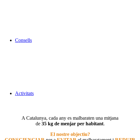
Consells
Activitats
A Catalunya, cada any es malbaraten una mitjana
de
35 kg de menjar per habitant
.
El nostre objectiu?
CONSCIENCIAR
per a
EVITAR
el malbaratament i
REDUIR