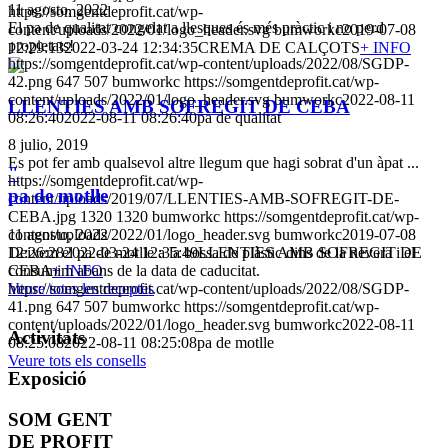
11 agosto, 2022
https://somgentdeprofit.cat/wp-
El pa de qualitat congelat a llesques és més pràctic i no perd
content/uploads/2022/01/logo_header.svg
bumworkc
2019-07-08
propietats!
12:29:13
2022-03-24 12:34:35
CREMA DE CALÇOTS
+ INFO
https://somgentdeprofit.cat/wp-content/uploads/2022/08/SGDP-
42.png
647
507
bumworkc
https://somgentdeprofit.cat/wp-
content/uploads/2022/01/logo_header.svg
bumworkc
2022-08-11
LLENTIES AMB SOFREGIT DE CEBA
08:26:40
2022-08-11 08:26:40
pa de qualitat
8 julio, 2019
Es pot fer amb qualsevol altre llegum que hagi sobrat d'un àpat ...
"
https://somgentdeprofit.cat/wp-
pa de motlle
content/uploads/2019/07/LLENTIES-AMB-SOFREGIT-DE-
CEBA.jpg
1320
1320
bumworkc
https://somgentdeprofit.cat/wp-
11 agosto, 2022
content/uploads/2022/01/logo_header.svg
bumworkc
2019-07-08
Deixem el pa de motlle a la bossa de plàstic dins de la nevera i el
12:26:28
2022-03-24 12:35:49
LLENTIES AMB SOFREGIT DE
consumim abans de la data de caducitat.
CEBA
+ INFO
https://somgentdeprofit.cat/wp-content/uploads/2022/08/SGDP-
Veure totes les receptes
41.png
647
507
bumworkc
https://somgentdeprofit.cat/wp-
content/uploads/2022/01/logo_header.svg
bumworkc
2022-08-11
Activitats
08:25:08
2022-08-11 08:25:08
pa de motlle
Veure tots els consells
Exposició
SOM GENT
DE PROFIT