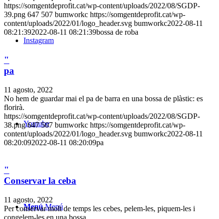
https://somgentdeprofit.cat/wp-content/uploads/2022/08/SGDP-
39.png
647
507
bumworkc
https://somgentdeprofit.cat/wp-
content/uploads/2022/01/logo_header.svg
bumworkc
2022-08-11
08:21:39
2022-08-11 08:21:39
bossa de roba
Instagram
"
pa
11 agosto, 2022
No hem de guardar mai el pa de barra en una bossa de plàstic: es
florirà.
https://somgentdeprofit.cat/wp-content/uploads/2022/08/SGDP-
Youtube
38.png
647
507
bumworkc
https://somgentdeprofit.cat/wp-
content/uploads/2022/01/logo_header.svg
bumworkc
2022-08-11
08:20:09
2022-08-11 08:20:09
pa
"
Conservar la ceba
11 agosto, 2022
Menú
Menú
Per conservar molt de temps les cebes, pelem-les, piquem-les i
congelem-les en una bossa.