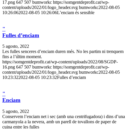
17.png
647
507
bumworkc
https://somgentdeprofit.cat/wp-
content/uploads/2022/01/logo_header.svg
bumworkc
2022-08-05
10:26:06
2022-08-05 10:26:06
L’enciam és sensible
"
Fulles d’enciam
5 agosto, 2022
Les fulles senceres d’enciam duren més. No les partim ni trenquem
fins a l’últim moment.
https://somgentdeprofit.cat/wp-content/uploads/2022/08/SGDP-
16.png
647
507
bumworkc
https://somgentdeprofit.cat/wp-
content/uploads/2022/01/logo_header.svg
bumworkc
2022-08-05
10:23:32
2022-08-05 10:23:32
Fulles d’enciam
"
Enciam
5 agosto, 2022
Conservem l’enciam net i sec (amb una centrifugadora) i dins d’una
carmanyola a la nevera, amb un parell de tovallons de paper de
cuina entre les fulles