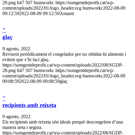
29.png
647
507
bumworkc
https://somgentdeprofit.cat/wp-
content/uploads/2022/01/logo_header.svg
bumworkc
2022-08-09
09:12:59
2022-08-09 09:12:59
Amanir
"
glaç
9 agosto, 2022
Revisem periòdicament el congelador per no oblidar-hi aliments i
evitem que s’hi faci glaç.
https://somgentdeprofit.cat/wp-content/uploads/2022/08/SGDP-
28.png
647
507
bumworkc
https://somgentdeprofit.cat/wp-
content/uploads/2022/01/logo_header.svg
bumworkc
2022-08-09
09:08:59
2022-08-09 09:08:59
glaç
"
recipients amb reixeta
9 agosto, 2022
Els recipients amb reixeta són ideals perquè descongelem d’una
manera neta i segura.
https://somgentdeprofit.cat/wp-content/uploads/2022/08/SGDP-