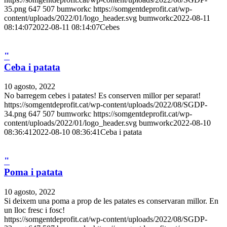
35.png
647
507
bumworkc
https://somgentdeprofit.cat/wp-
content/uploads/2022/01/logo_header.svg
bumworkc
2022-08-11
08:14:07
2022-08-11 08:14:07
Cebes
"
Ceba i patata
10 agosto, 2022
No barregem cebes i patates! Es conserven millor per separat!
https://somgentdeprofit.cat/wp-content/uploads/2022/08/SGDP-
34.png
647
507
bumworkc
https://somgentdeprofit.cat/wp-
content/uploads/2022/01/logo_header.svg
bumworkc
2022-08-10
08:36:41
2022-08-10 08:36:41
Ceba i patata
"
Poma i patata
10 agosto, 2022
Si deixem una poma a prop de les patates es conservaran millor. En
un lloc fresc i fosc!
https://somgentdeprofit.cat/wp-content/uploads/2022/08/SGDP-