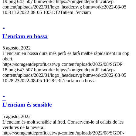
19.png
647
507
bumworkc
https://somgentdeprofit.cat/wp-
content/uploads/2022/01/logo_header.svg
bumworkc
2022-08-05
10:31:12
2022-08-05 10:31:12
Tallem l’enciam
"
L’enciam en bossa
5 agosto, 2022
L’enciam en bossa dura més però es farà malbé ràpidament un cop
obert.
https://somgentdeprofit.cat/wp-content/uploads/2022/08/SGDP-
18.png
647
507
bumworkc
https://somgentdeprofit.cat/wp-
content/uploads/2022/01/logo_header.svg
bumworkc
2022-08-05
10:28:23
2022-08-05 10:28:23
L’enciam en bossa
"
L’enciam és sensible
5 agosto, 2022
L’enciam és molt sensible al fred. Conservem-lo al calaix de les
verdures de la nevera!
https://somgentdeprofit.cat/wp-content/uploads/2022/08/SGDP-