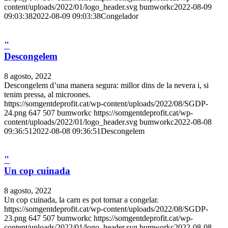
content/uploads/2022/01/logo_header.svg
bumworkc
2022-08-09
09:03:38
2022-08-09 09:03:38
Congelador
"
Descongelem
8 agosto, 2022
Descongelem d’una manera segura: millor dins de la nevera i, si
tenim pressa, al microones.
https://somgentdeprofit.cat/wp-content/uploads/2022/08/SGDP-
24.png
647
507
bumworkc
https://somgentdeprofit.cat/wp-
content/uploads/2022/01/logo_header.svg
bumworkc
2022-08-08
09:36:51
2022-08-08 09:36:51
Descongelem
"
Un cop cuinada
8 agosto, 2022
Un cop cuinada, la carn es pot tornar a congelar.
https://somgentdeprofit.cat/wp-content/uploads/2022/08/SGDP-
23.png
647
507
bumworkc
https://somgentdeprofit.cat/wp-
content/uploads/2022/01/logo_header.svg
bumworkc
2022-08-08