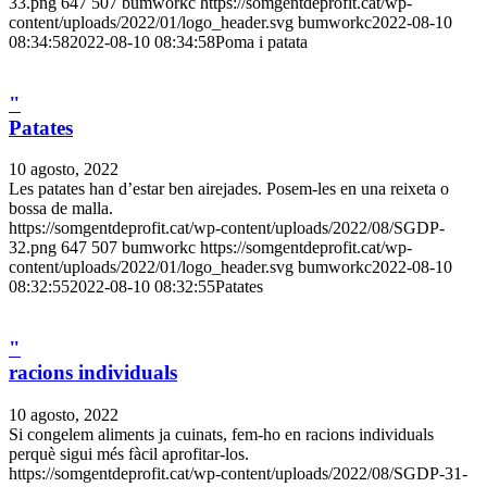
33.png
647
507
bumworkc
https://somgentdeprofit.cat/wp-
content/uploads/2022/01/logo_header.svg
bumworkc
2022-08-10
08:34:58
2022-08-10 08:34:58
Poma i patata
"
Patates
10 agosto, 2022
Les patates han d’estar ben airejades. Posem-les en una reixeta o
bossa de malla.
https://somgentdeprofit.cat/wp-content/uploads/2022/08/SGDP-
32.png
647
507
bumworkc
https://somgentdeprofit.cat/wp-
content/uploads/2022/01/logo_header.svg
bumworkc
2022-08-10
08:32:55
2022-08-10 08:32:55
Patates
"
racions individuals
10 agosto, 2022
Si congelem aliments ja cuinats, fem-ho en racions individuals
perquè sigui més fàcil aprofitar-los.
https://somgentdeprofit.cat/wp-content/uploads/2022/08/SGDP-31-