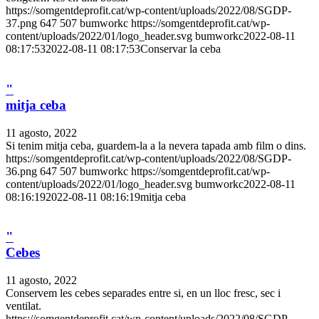
https://somgentdeprofit.cat/wp-content/uploads/2022/08/SGDP-
37.png
647
507
bumworkc
https://somgentdeprofit.cat/wp-
content/uploads/2022/01/logo_header.svg
bumworkc
2022-08-11
08:17:53
2022-08-11 08:17:53
Conservar la ceba
"
mitja ceba
11 agosto, 2022
Si tenim mitja ceba, guardem-la a la nevera tapada amb film o dins.
https://somgentdeprofit.cat/wp-content/uploads/2022/08/SGDP-
36.png
647
507
bumworkc
https://somgentdeprofit.cat/wp-
content/uploads/2022/01/logo_header.svg
bumworkc
2022-08-11
08:16:19
2022-08-11 08:16:19
mitja ceba
"
Cebes
11 agosto, 2022
Conservem les cebes separades entre si, en un lloc fresc, sec i
ventilat.
https://somgentdeprofit.cat/wp-content/uploads/2022/08/SGDP-