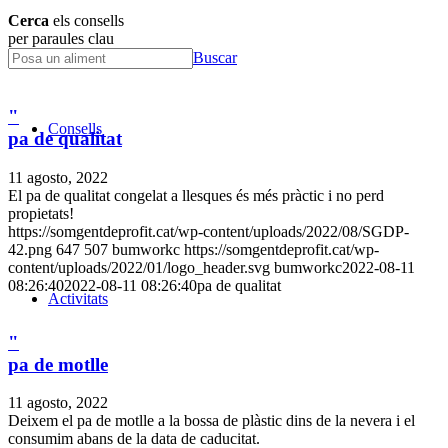
Cerca
els consells
per paraules clau
Buscar
"
Consells
pa de qualitat
11 agosto, 2022
El pa de qualitat congelat a llesques és més pràctic i no perd
propietats!
https://somgentdeprofit.cat/wp-content/uploads/2022/08/SGDP-
42.png
647
507
bumworkc
https://somgentdeprofit.cat/wp-
content/uploads/2022/01/logo_header.svg
bumworkc
2022-08-11
08:26:40
2022-08-11 08:26:40
pa de qualitat
Activitats
"
pa de motlle
11 agosto, 2022
Deixem el pa de motlle a la bossa de plàstic dins de la nevera i el
consumim abans de la data de caducitat.