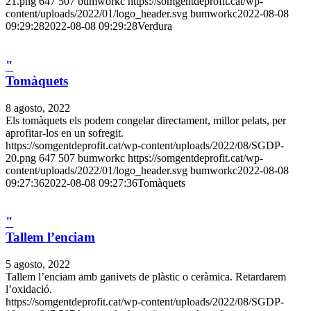
21.png
647
507
bumworkc
https://somgentdeprofit.cat/wp-
content/uploads/2022/01/logo_header.svg
bumworkc
2022-08-08
09:29:28
2022-08-08 09:29:28
Verdura
"
Tomàquets
8 agosto, 2022
Els tomàquets els podem congelar directament, millor pelats, per
aprofitar-los en un sofregit.
https://somgentdeprofit.cat/wp-content/uploads/2022/08/SGDP-
20.png
647
507
bumworkc
https://somgentdeprofit.cat/wp-
content/uploads/2022/01/logo_header.svg
bumworkc
2022-08-08
09:27:36
2022-08-08 09:27:36
Tomàquets
"
Tallem l’enciam
5 agosto, 2022
Tallem l’enciam amb ganivets de plàstic o ceràmica. Retardarem
l’oxidació.
https://somgentdeprofit.cat/wp-content/uploads/2022/08/SGDP-