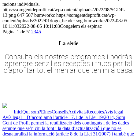
racions individuals.
https://somgentdeprofit.cat/wp-content/uploads/2022/08/SGDP-
13.png
647
507
bumworkc
https://somgentdeprofit.cat/wp-
content/uploads/2022/01/logo_header.svg
bumworkc
2022-08-05
10:11:03
2022-08-05 10:11:03
Congelem els espinac
Página 1 de 5
1
2
3
4
5
La sèrie
Consulta els nostres programes i podràs
aprendre senzilles receptes i trucs per tal
d’aprofitar tot el menjar que tenim a casa!
Inici
Qui som?
Eines
Consells
Activitats
Receptes
Avís legal
Avís legal – D’acord amb l’article 17.1 de la Llei 19/2014, Som
Gent de Profit permet la reutilització dels continguts i de les dades
sempre que se’n citi la font i la data d’actualització i que no es
desnaturalitzi la informació (article 8 de la Llei 31/2007) i també que