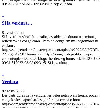
09:34:38
2022-08-08 09:34:38
Un cop cuinada
"
Si la verdura…
8 agosto, 2022
Si la verdura s’està fent malbé, escaldem-la durant uns minuts,
refredem-la i congelem-la. Però no congelem mai cogombres ni
enciams.
https://somgentdeprofit.cat/wp-content/uploads/2022/08/SGDP-
22.png
647
507
bumworkc
https://somgentdeprofit.cat/wp-
content/uploads/2022/01/logo_header.svg
bumworkc
2022-08-08
09:31:51
2022-08-08 09:31:51
Si la verdura…
"
Verdura
8 agosto, 2022
Les parts dures de la verdura, les peles netes o els troncs, podem
congelar-los i aprofitar-los per fer una crema o brou.
https://somgentdeprofit.cat/wp-content/uploads/2022/08/SGDP-