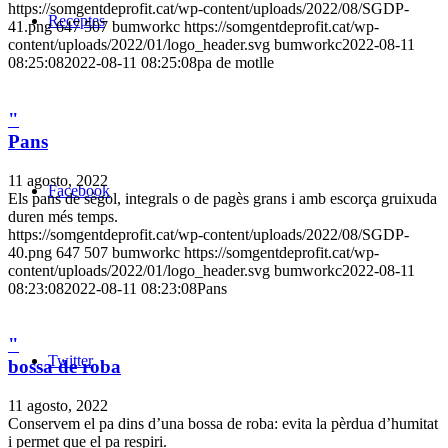
https://somgentdeprofit.cat/wp-content/uploads/2022/08/SGDP-
Receptes
41.png
647
507
bumworkc
https://somgentdeprofit.cat/wp-
content/uploads/2022/01/logo_header.svg
bumworkc
2022-08-11
08:25:08
2022-08-11 08:25:08
pa de motlle
"
Pans
11 agosto, 2022
Facebook
Els pans de sègol, integrals o de pagès grans i amb escorça gruixuda
duren més temps.
https://somgentdeprofit.cat/wp-content/uploads/2022/08/SGDP-
40.png
647
507
bumworkc
https://somgentdeprofit.cat/wp-
content/uploads/2022/01/logo_header.svg
bumworkc
2022-08-11
08:23:08
2022-08-11 08:23:08
Pans
"
Twitter
bossa de roba
11 agosto, 2022
Conservem el pa dins d’una bossa de roba: evita la pèrdua d’humitat
i permet que el pa respiri.