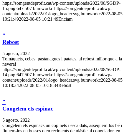
https://somgentdeprofit.cat/wp-content/uploads/2022/08/SGDP-
15.png
647
507
bumworkc
https://somgentdeprofit.cat/wp-
content/uploads/2022/01/logo_header.svg
bumworkc
2022-08-05
10:21:49
2022-08-05 10:21:49
Enciam
"
Rebost
5 agosto, 2022
Tomàquets, cebes, pastanagues i patates, al rebost millor que a la
nevera!
https://somgentdeprofit.cat/wp-content/uploads/2022/08/SGDP-
14.png
647
507
bumworkc
https://somgentdeprofit.cat/wp-
content/uploads/2022/01/logo_header.svg
bumworkc
2022-08-05
10:18:34
2022-08-05 10:18:34
Rebost
"
Congelem els espinac
5 agosto, 2022
Congelem els espinacs un cop nets i escaldats, assequem-los bé i
fiquem-los en bosses o en recipients de plàstic al congelador, en