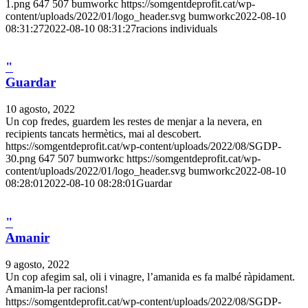
1.png
647
507
bumworkc
https://somgentdeprofit.cat/wp-
content/uploads/2022/01/logo_header.svg
bumworkc
2022-08-10
08:31:27
2022-08-10 08:31:27
racions individuals
"
Guardar
10 agosto, 2022
Un cop fredes, guardem les restes de menjar a la nevera, en
recipients tancats hermètics, mai al descobert.
https://somgentdeprofit.cat/wp-content/uploads/2022/08/SGDP-
30.png
647
507
bumworkc
https://somgentdeprofit.cat/wp-
content/uploads/2022/01/logo_header.svg
bumworkc
2022-08-10
08:28:01
2022-08-10 08:28:01
Guardar
"
Amanir
9 agosto, 2022
Un cop afegim sal, oli i vinagre, l’amanida es fa malbé ràpidament.
Amanim-la per racions!
https://somgentdeprofit.cat/wp-content/uploads/2022/08/SGDP-