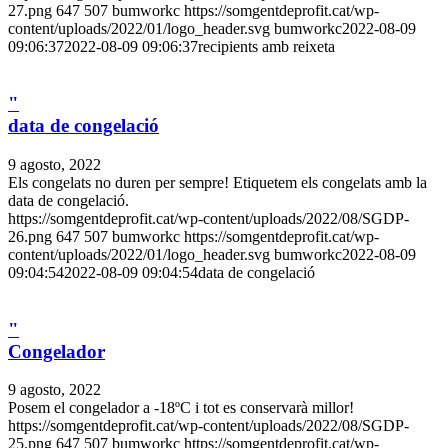
27.png
647
507
bumworkc
https://somgentdeprofit.cat/wp-
content/uploads/2022/01/logo_header.svg
bumworkc
2022-08-09
09:06:37
2022-08-09 09:06:37
recipients amb reixeta
"
data de congelació
9 agosto, 2022
Els congelats no duren per sempre! Etiquetem els congelats amb la
data de congelació.
https://somgentdeprofit.cat/wp-content/uploads/2022/08/SGDP-
26.png
647
507
bumworkc
https://somgentdeprofit.cat/wp-
content/uploads/2022/01/logo_header.svg
bumworkc
2022-08-09
09:04:54
2022-08-09 09:04:54
data de congelació
"
Congelador
9 agosto, 2022
Posem el congelador a -18ºC i tot es conservarà millor!
https://somgentdeprofit.cat/wp-content/uploads/2022/08/SGDP-
25.png
647
507
bumworkc
https://somgentdeprofit.cat/wp-