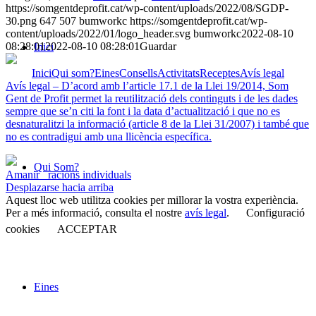
https://somgentdeprofit.cat/wp-content/uploads/2022/08/SGDP-
30.png
647
507
bumworkc
https://somgentdeprofit.cat/wp-
content/uploads/2022/01/logo_header.svg
bumworkc
2022-08-10
08:28:01
2022-08-10 08:28:01
Guardar
Inici
Inici
Qui som?
Eines
Consells
Activitats
Receptes
Avís legal
Avís legal – D’acord amb l’article 17.1 de la Llei 19/2014, Som
Gent de Profit permet la reutilització dels continguts i de les dades
sempre que se’n citi la font i la data d’actualització i que no es
desnaturalitzi la informació (article 8 de la Llei 31/2007) i també que
no es contradigui amb una llicència específica.
Qui Som?
Amanir
racions individuals
Desplazarse hacia arriba
Aquest lloc web utilitza cookies per millorar la vostra experiència.
Per a més informació, consulta el nostre
avís legal
.
Configuració
cookies
ACCEPTAR
Eines