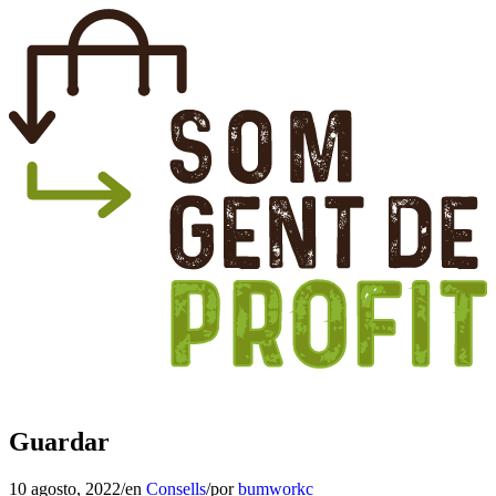
Guardar
10 agosto, 2022
/
en
Consells
/
por
bumworkc