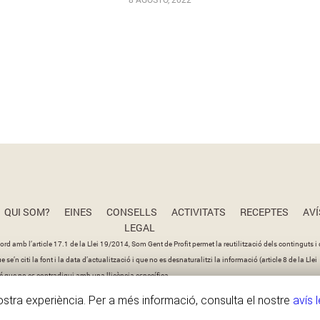
QUI SOM?
EINES
CONSELLS
ACTIVITATS
RECEPTES
AVÍ
LEGAL
ord amb l’article 17.1 de la Llei 19/2014, Som Gent de Profit permet la reutilització dels continguts i 
se’n citi la font i la data d’actualització i que no es desnaturalitzi la informació (article 8 de la Llei
 que no es contradigui amb una llicència específica.
vostra experiència. Per a més informació, consulta el nostre
avís 