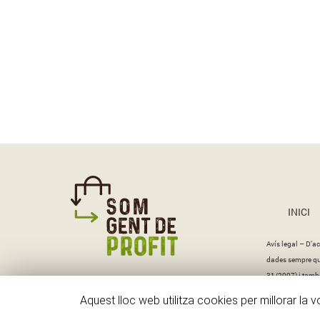
INICI
Avís legal – D’ac
dades sempre que 
31/2007) i també
Aquest lloc web utilitza cookies per millorar la 