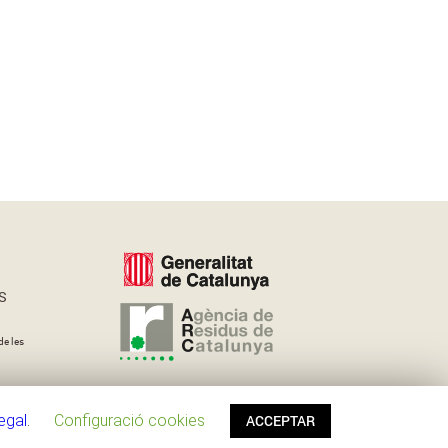
S
de les
legal
.
Configuració cookies
ACCEPTAR