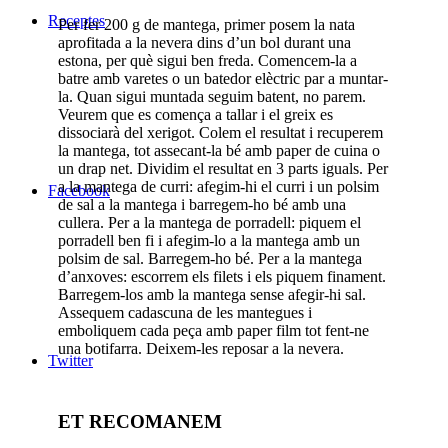
Receptes
Per fer 200 g de mantega, primer posem la nata
aprofitada a la nevera dins d’un bol durant una
estona, per què sigui ben freda. Comencem-la a
batre amb varetes o un batedor elèctric par a muntar-
la. Quan sigui muntada seguim batent, no parem.
Veurem que es comença a tallar i el greix es
dissociarà del xerigot. Colem el resultat i recuperem
la mantega, tot assecant-la bé amb paper de cuina o
un drap net. Dividim el resultat en 3 parts iguals. Per
a la mantega de curri: afegim-hi el curri i un polsim
Facebook
de sal a la mantega i barregem-ho bé amb una
cullera. Per a la mantega de porradell: piquem el
porradell ben fi i afegim-lo a la mantega amb un
polsim de sal. Barregem-ho bé. Per a la mantega
d’anxoves: escorrem els filets i els piquem finament.
Barregem-los amb la mantega sense afegir-hi sal.
Assequem cadascuna de les mantegues i
emboliquem cada peça amb paper film tot fent-ne
una botifarra. Deixem-les reposar a la nevera.
Twitter
ET RECOMANEM