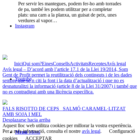
Per servir les mantegues, podem fer-ho amb torrades
de pa, també les podem utilitzar per a completar
plats: una carn a la planxa, un guisat de peix, unes
verdures al vapor…
Instagram
Inici
Qui som?
Eines
Consells
Activitats
Receptes
Avís legal
Avís legal – D’acord amb l’article 17.1 de la Llei 19/2014, Som
Gent de Profit permet la reutilització dels continguts i de les dades
Youtube
sempre que se’n citi la font i la data d’actualització i que no es
desnaturalitzi la informació (article 8 de la Llei 31/2007) i també que
no es contradigui amb una llicència específica.
FALS RISOTTO DE CEPS
SALMÓ CARAMEL·LITZAT
AMB SOJA I MEL
Desplazarse hacia arriba
Aquest lloc web utilitza cookies per millorar la vostra experiència.
Per a més informació, consulta el nostre
avís legal
.
Configuració
Menú
Menú
cookies
ACCEPTAR