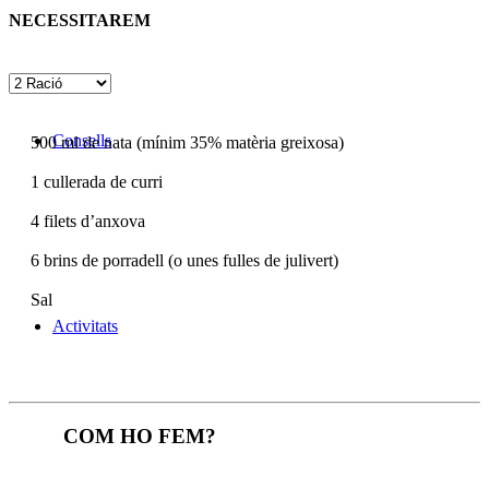
NECESSITAREM
Consells
500
ml de nata (mínim 35% matèria greixosa)
1
cullerada de curri
4
filets d’anxova
6
brins de porradell (o unes fulles de julivert)
Sal
Activitats
COM HO FEM?