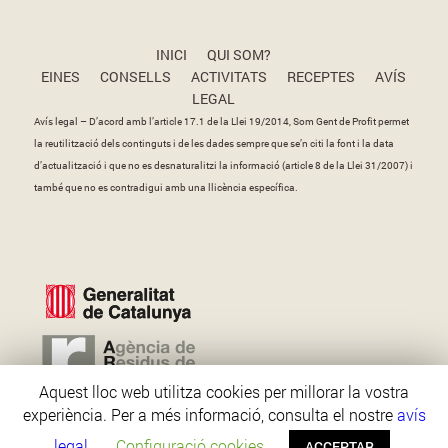
INICI
QUI SOM?
EINES
CONSELLS
ACTIVITATS
RECEPTES
AVÍS
LEGAL
Avís legal – D’acord amb l’article 17.1 de la Llei 19/2014, Som Gent de Profit permet
la reutilització dels continguts i de les dades sempre que se’n citi la font i la data
d’actualització i que no es desnaturalitzi la informació (article 8 de la Llei 31/2007) i
també que no es contradigui amb una llicència específica.
Aquest lloc web utilitza cookies per millorar la vostra
experiència. Per a més informació, consulta el nostre
avís
legal
.
Configuració cookies
ACCEPTAR