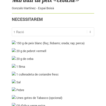
Gonzalo Martínez - Espai Boisà
NECESSITAREM
150
g de peix blanc (lluç; llobarro; orada; rap; perca)
20
g de pebrot vermell
20
g de ceba
1
llima
1
culleradeta de coriandre fresc
Sal
Pebre
Unes gotes de Tabasco (opcional)
Oli d’oliva verge extra