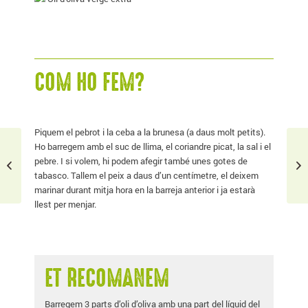
COM HO FEM?
Piquem el pebrot i la ceba a la brunesa (a daus molt petits).
Ho barregem amb el suc de llima, el coriandre picat, la sal i el
C
pebre. I si volem, hi podem afegir també unes gotes de
BROU BARREJAT
F
tabasco. Tallem el peix a daus d’un centímetre, el deixem
marinar durant mitja hora en la barreja anterior i ja estarà
llest per menjar.
ET RECOMANEM
Barregem 3 parts d’oli d’oliva amb una part del líquid del