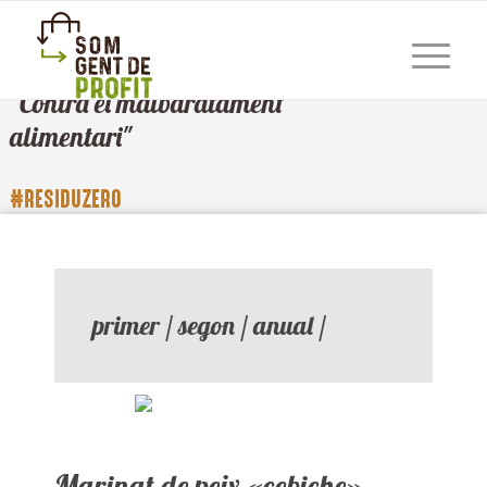
"Contra el malbaratament
alimentari"
#RESIDUZERO
primer / segon / anual /
marinat de peix «cebiche»