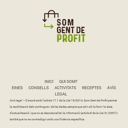
INICI
QUI SOM?
EINES
CONSELLS
ACTIVITATS
RECEPTES
AVÍS
LEGAL
Avís legal – D’acord amb l’article 17.1 de la Llei 19/2014, Som Gent de Profit permet
la reutilització dels continguts i de les dades sempre que se’n citi la font i la data
d’actualització i que no es desnaturalitzi la informació (article 8 de la Llei 31/2007) i
també que no es contradigui amb una llicència específica.