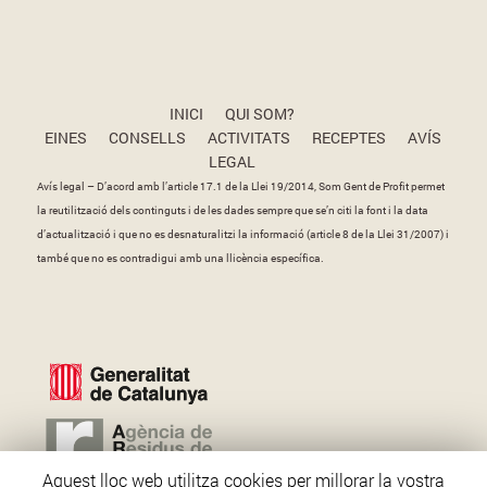
INICI
QUI SOM?
EINES
CONSELLS
ACTIVITATS
RECEPTES
AVÍS
LEGAL
Avís legal – D’acord amb l’article 17.1 de la Llei 19/2014, Som Gent de Profit permet
la reutilització dels continguts i de les dades sempre que se’n citi la font i la data
d’actualització i que no es desnaturalitzi la informació (article 8 de la Llei 31/2007) i
també que no es contradigui amb una llicència específica.
Aquest lloc web utilitza cookies per millorar la vostra