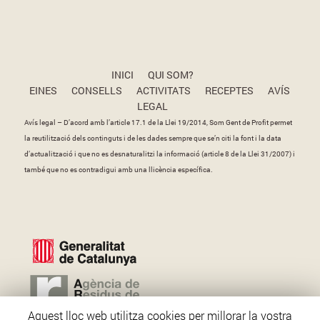
INICI
QUI SOM?
EINES
CONSELLS
ACTIVITATS
RECEPTES
AVÍS
LEGAL
Avís legal – D’acord amb l’article 17.1 de la Llei 19/2014, Som Gent de Profit permet
la reutilització dels continguts i de les dades sempre que se’n citi la font i la data
d’actualització i que no es desnaturalitzi la informació (article 8 de la Llei 31/2007) i
també que no es contradigui amb una llicència específica.
Aquest lloc web utilitza cookies per millorar la vostra