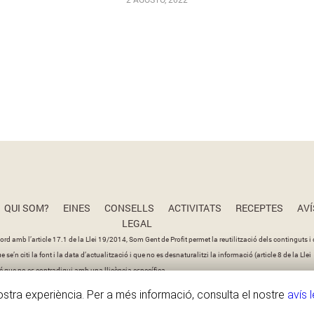
QUI SOM?
EINES
CONSELLS
ACTIVITATS
RECEPTES
AVÍ
LEGAL
ord amb l’article 17.1 de la Llei 19/2014, Som Gent de Profit permet la reutilització dels continguts i 
se’n citi la font i la data d’actualització i que no es desnaturalitzi la informació (article 8 de la Llei
 que no es contradigui amb una llicència específica.
vostra experiència. Per a més informació, consulta el nostre
avís 