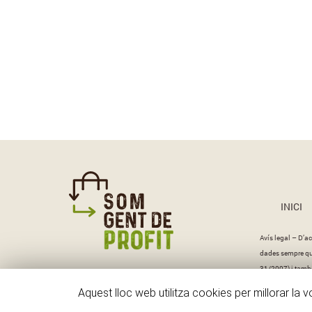
INICI
Avís legal – D’ac
dades sempre que 
31/2007) i també
Aquest lloc web utilitza cookies per millorar la 