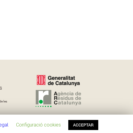
S
de les
legal
.
Configuració cookies
ACCEPTAR