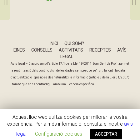
Tria
INICI
QUI SOM?
EINES
CONSELLS
ACTIVITATS
RECEPTES
AVÍS
LEGAL
Avís legal – D’acord amb l’article 17.1 de la Llei 19/2014, Som Gent de Profit permet
la reutilització dels continguts i de les dades sempre que se’n citi la font i la data
d’actualització i que no es desnaturalitzi la informació (article 8 de la Llei 31/2007)
i també que no es contradigui amb una llicència específica.
Aquest lloc web utilitza cookies per millorar la vostra
experiència. Per a més informació, consulta el nostre
avís
legal
.
Configuració cookies
ACCEPTAR