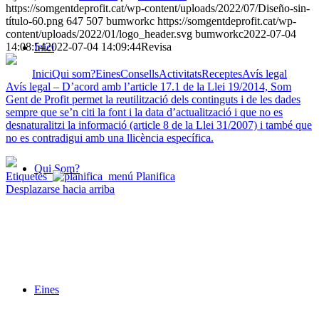
https://somgentdeprofit.cat/wp-content/uploads/2022/07/Diseño-sin-
título-60.png
647
507
bumworkc
https://somgentdeprofit.cat/wp-
content/uploads/2022/01/logo_header.svg
bumworkc
2022-07-04
14:08:54
2022-07-04 14:09:44
Revisa
Inici
Inici
Qui som?
Eines
Consells
Activitats
Receptes
Avís legal
Avís legal – D’acord amb l’article 17.1 de la Llei 19/2014, Som
Gent de Profit permet la reutilització dels continguts i de les dades
sempre que se’n citi la font i la data d’actualització i que no es
desnaturalitzi la informació (article 8 de la Llei 31/2007) i també que
no es contradigui amb una llicència específica.
Qui Som?
Etiquetes
Planifica
Desplazarse hacia arriba
Eines