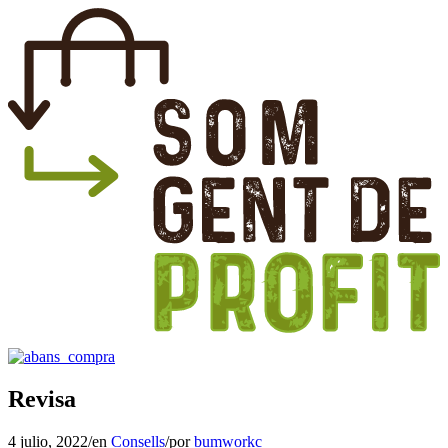
Revisa
4 julio, 2022
/
en
Consells
/
por
bumworkc