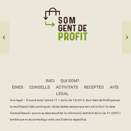
ESPIGOLADORS
INICI
QUI SOM?
EINES
CONSELLS
ACTIVITATS
RECEPTES
AVÍS
LEGAL
Avís legal – D’acord amb l’article 17.1 de la Llei 19/2014, Som Gent de Profit permet
la reutilització dels continguts i de les dades sempre que se’n citi la font i la data
d’actualització i que no es desnaturalitzi la informació (article 8 de la Llei 31/2007) i
també que no es contradigui amb una llicència específica.