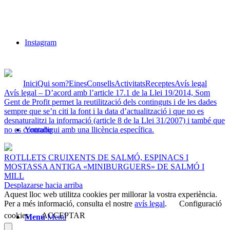
Instagram
Inici
Qui som?
Eines
Consells
Activitats
Receptes
Avís legal
Avís legal – D’acord amb l’article 17.1 de la Llei 19/2014, Som
Gent de Profit permet la reutilització dels continguts i de les dades
sempre que se’n citi la font i la data d’actualització i que no es
desnaturalitzi la informació (article 8 de la Llei 31/2007) i també que
no es contradigui amb una llicència específica.
Youtube
ROTLLETS CRUIXENTS DE SALMÓ, ESPINACS I
MOSTASSA ANTIGA
«MINIBURGUERS» DE SALMÓ I
MILL
Desplazarse hacia arriba
Aquest lloc web utilitza cookies per millorar la vostra experiència.
Per a més informació, consulta el nostre
avís legal
.
Configuració
cookies
ACCEPTAR
Menú
Menú