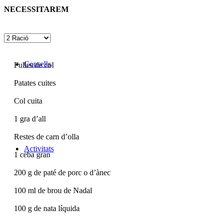
NECESSITAREM
Consells
Fulles de col
Patates cuites
Col cuita
1
gra d’all
Restes de carn d’olla
Activitats
1
ceba gran
200
g de paté de porc o d’ànec
100
ml de brou de Nadal
100
g de nata líquida