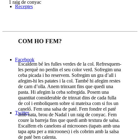
1
raig de conyac
Receptes
COM HO FEM?
Facebook
Escaldem bé les fulles verdes de la col. Refresquem-
les perquè no perdin el seu color verd. Sofregim una
ceba picada i ho reservem. Sofregim un gra d’all i
afegim-hi les patates i la col. També hi afegim restes
de carn d’olla. Anem trinxant fins que quedi una
pasta. Hi afegim la ceba sofregida. Posem una
quantitat considerable de trinxat dins de cada fulla
de col i emboliquem sobre si mateixa com si fos un
caneló. Fem una salsa de paté. Fem fondre el paté
Twitter
amb nata, brou de Nadal i un raig de conyac. Fem
coure la barreja fins que quedi amb textura de salsa.
Escalfem els canelons al microones (tapats amb una
tapa apta per a microones) i els cobrim amb la salsa
de paté ben calenta.