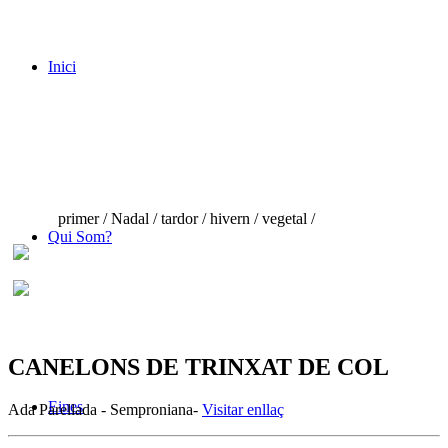
Inici
primer / Nadal / tardor / hivern / vegetal /
Qui Som?
CANELONS DE TRINXAT DE COL
Eines
Ada Parellada - Semproniana-
Visitar enllaç