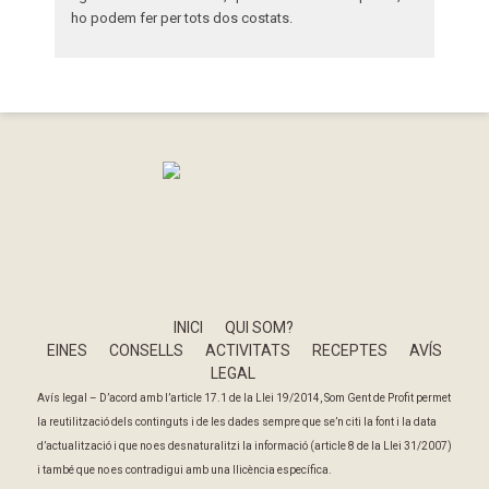
ho podem fer per tots dos costats.
INICI
QUI SOM?
EINES
CONSELLS
ACTIVITATS
RECEPTES
AVÍS
LEGAL
Avís legal – D’acord amb l’article 17.1 de la Llei 19/2014, Som Gent de Profit permet
la reutilització dels continguts i de les dades sempre que se’n citi la font i la data
d’actualització i que no es desnaturalitzi la informació (article 8 de la Llei 31/2007)
i també que no es contradigui amb una llicència específica.