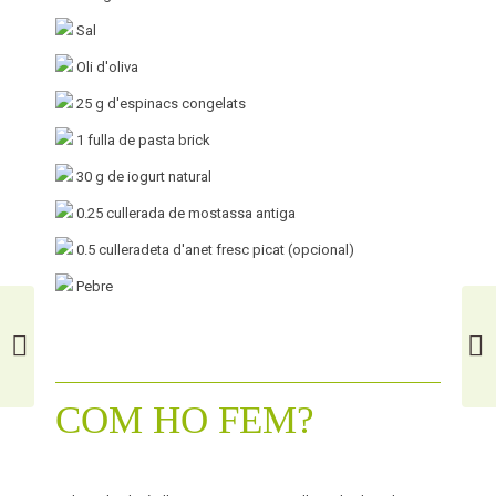
Sal
Oli d'oliva
25
g d'espinacs congelats
1
fulla de pasta brick
30
g de iogurt natural
0.25
cullerada de mostassa antiga
0.5
culleradeta d'anet fresc picat (opcional)
Pebre
LLUÇ AMB ARRÒS I PATATES
CA
COM HO FEM?