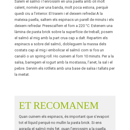
Salem el salmó i l’enrossim en una paella amb oli molt
calent, només per una banda, molt poca estona, perquè
quedi cru a l’interior. El traiem i el deixem refredar.A la
mateixa paella, saltem els espinacs un parell de minuts i els
deixem refredar. Preescalfem el forn a 220 °C. Estenem una
làmina de pasta
brick
sobre la superfície de treball, posem
el salmó al mig amb la part crua cap a dalt. Repartim els
espinacs a sobre del salmó, dobleguem la massa dels
costats cap al mig i embolicar el salmó com si fos un
canaló o un
spring
roll. Ho cuinem al forn 10 minuts. Per a la
salsa, barregem el iogurt amb la mostassa, l’anet, la sal i el
pebre. Servim els rotllets amb una base de salsa i tallats per
la meitat.
ET RECOMANEM
Quan cuinem els espinacs, és important que s’evapori
tot el líquid perquè no mullin la pasta brick. Si ens
agrada el salmó més fet, quan l’enrossim a la paella,