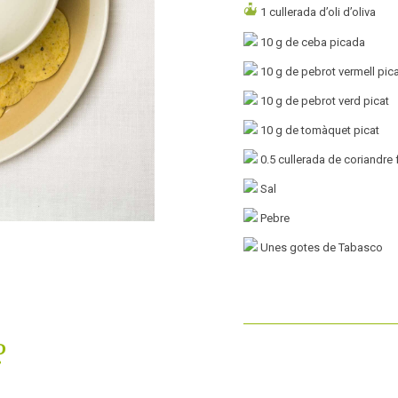
1
cullerada d’oli d’oliva
10
g de ceba picada
10
g de pebrot vermell pic
10
g de pebrot verd picat
10
g de tomàquet picat
0.5
cullerada de coriandre 
Sal
Pebre
Unes gotes de Tabasco
?