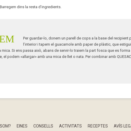
. Barregem dins la resta d’ingredients.
NEM
Per guardar-lo, donem un parell de cops a la base del recipient pe
l’interior i tapem el guacamole amb paper de plàstic, que estigu
a mica. Si ens passa això, abans de servir-lo traiem la part fosca que es forma
e, el podem «allargar» amb una mica de llet o nata. Per combinar amb
QUESAD
 SOM?
EINES
CONSELLS
ACTIVITATS
RECEPTES
AVÍS LE