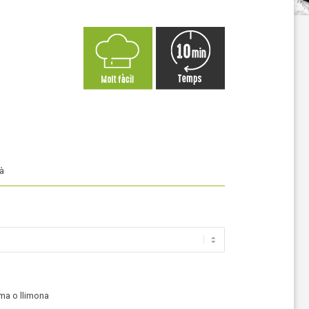
à
ima o llimona