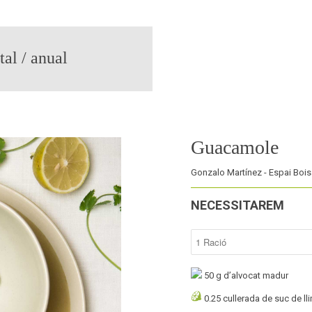
al / anual
guacamole
Gonzalo Martínez - Espai Bois
NECESSITAREM
50
g d’alvocat madur
0.25
cullerada de suc de ll