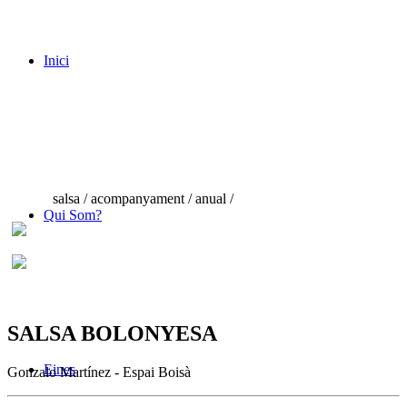
Inici
salsa / acompanyament / anual /
Qui Som?
SALSA BOLONYESA
Eines
Gonzalo Martínez - Espai Boisà