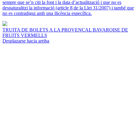
sempre que se’n citi la font i la data d’actualització i que no es
desnaturalitzi la informació (article 8 de la Llei 31/2007) i també que
no es contradigui amb una llicència específica.
TRUITA DE BOLETS A LA PROVENÇAL
BAVAROISE DE
FRUITS VERMELLS
Desplazarse hacia arriba