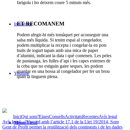
farigola i ho deixem coure 5 minuts més.
ET RECOMANEM
Instagram
Podem afegir-hi més tomàquet per aconseguir una
salsa més líquida. Si tenim espai al congelador,
podem multiplicar la recepta i congelar-la en pots
buits de iogurt tapats amb una mica de paper
d’alumini, indicant la data i què contenen. Les peles
de pastanaga, les fulles d’api i les capes externes de
la ceba que no estiguin gaire seques, les podem
guardar en una bossa al congelador per fer un brou
Youtube
quan la tinguem plena.
Inici
Qui som?
Eines
Consells
Activitats
Receptes
Avís legal
Avís legal – D’acord amb l’article 17.1 de la Llei 19/2014, Som
Menú
Menú
Gent de Profit permet la reutilització dels continguts i de les dades