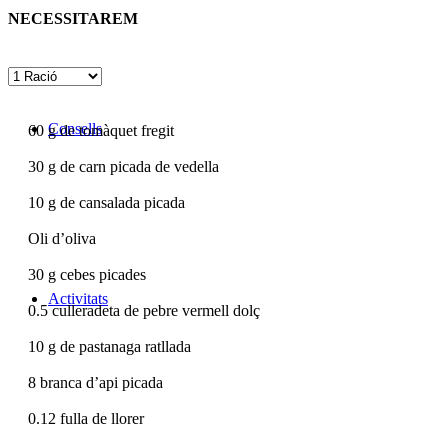
NECESSITAREM
Consells
60
g de tomàquet fregit
30
g de carn picada de vedella
10
g de cansalada picada
Oli d’oliva
30
g cebes picades
Activitats
0.5
culleradeta de pebre vermell dolç
10
g de pastanaga ratllada
8
branca d’api picada
0.12
fulla de llorer