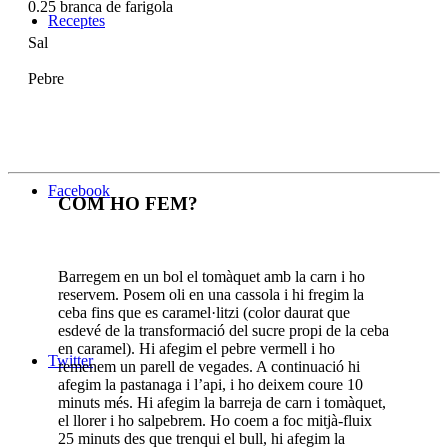
0.25
branca de farigola
Receptes
Sal
Pebre
Facebook
COM HO FEM?
Barregem en un bol el tomàquet amb la carn i ho
reservem. Posem oli en una cassola i hi fregim la
ceba fins que es caramel·litzi (color daurat que
esdevé de la transformació del sucre propi de la ceba
en caramel). Hi afegim el pebre vermell i ho
Twitter
remenem un parell de vegades. A continuació hi
afegim la pastanaga i l’api, i ho deixem coure 10
minuts més. Hi afegim la barreja de carn i tomàquet,
el llorer i ho salpebrem. Ho coem a foc mitjà-fluix
25 minuts des que trenqui el bull, hi afegim la