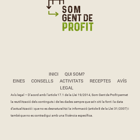
INICI
QUI SOM?
EINES
CONSELLS
ACTIVITATS
RECEPTES
AVÍS
LEGAL
Avís legal – D’acord amb l’article 17.1 de la Llei 19/2014, Som Gent de Profit permet
la reutilització dels continguts i de les dades sempre que se’n citi la font i la data
d’actualització i que no es desnaturalitzi la informació (article 8 de la Llei 31/2007) i
també que no es contradigui amb una llicència específica.