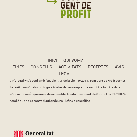
INICI
QUI SOM?
EINES
CONSELLS
ACTIVITATS
RECEPTES
AVÍS
LEGAL
Avís legal – D’acord amb l’article 17.1 de la Llei 19/2014, Som Gent de Profit permet
la reutilització dels continguts i de les dades sempre que se’n citi la font i la data
d’actualització i que no es desnaturalitzi la informació (article 8 de la Llei 31/2007) i
també que no es contradigui amb una llicència específica.