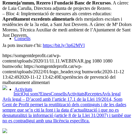
Remenja’mmm, Rezero i Fundació Banc de Recursos
. A càrrec
de Laia Carulla, Directora adjunta de projectes de Rezero.
– Bloc 4: Implementació de mesures als centres educatius:
Aprofitament excedents alimentaris
dels menjadors escolars i
residències de la 3a edat, a Sant Just Desvern. A càrrec de Mª Dolors
Moreno, Tècnica Auxiliar de medi ambient de l’Ajuntament de Sant
Just Desvern.
Consells
Ja pots inscriure-t’hi:
https://
bit.ly/3p62MVl
https://somgentdeprofit.cat/wp-
content/uploads/2020/11/11.11.WEBINAR.jpg
1080
1080
bumworkc
https://somgentdeprofit.cat/wp-
content/uploads/2022/01/logo_header.svg
bumworkc
2020-11-12
13:42:49
2020-11-12 13:42:49
Experiències de prevenció del
malbaratament alimentari
Activitats
Inici
Qui som?
Eines
Consells
Activitats
Receptes
Avís legal
Avís legal – D’acord amb l’article 17.1 de la Llei 19/2014, Som
Gent de Profit permet la reutilització dels continguts i de les dades
sempre que se’n citi la font i la data d’actualització i que no es
desnaturalitzi la informació (article 8 de la Llei 31/2007) i també que
no es contradigui amb una llicència específica.