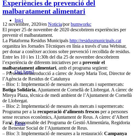
Experiències de prevenció del
malbaratament alimentari
Inici
12 noviembre, 2020
/
en
Noticia
/
por
bumworkc
El proper 25 de novembre de 2020 descobrirem experiències per
prevenir el malbaratament.
La Plataforma Residus Municipals
http://
residusmunicipals.cat
organitza les Jornades Tècniques en línia a través d’una Webinar,
per donar a conèixer accions sobre prevenció i recollida de residus.
Entre les 10 i les 11:30h del dia 25 de novembre descobrirem
l’experiència de diferents iniciatives per a
prevenir el
malbaratament alimentari
, amb el programa següent:
Qui Som?
– Presentació/Introducció a càrrec de Josep Maria Tost, Director de
l’Agència de Residus de Catalunya
– Bloc 1: Implementació de mesures als mercats i supermercats:
Botiga Solidària
, Ajuntament de Cornellà de Llobregat. A càrrec de
Mireya Plaza, tècnica de medi ambient de l’Ajuntament de Cornellà
de Llobregat.
– Bloc 2: Implementació de mesures als mercats i supermercats:
Programa per a la
recuperació d’aliments frescos
per a persones
sense recursos econòmics, Ajuntament de Reus. A càrrec d’Albert
Farré, Responsable del Programa de Gestió Alimentària, Regidoria
Eines
de Benestar Social de l’Ajuntament de Reus.
– Bloc 3: Implementació de mesures a la restauració:
Campanya