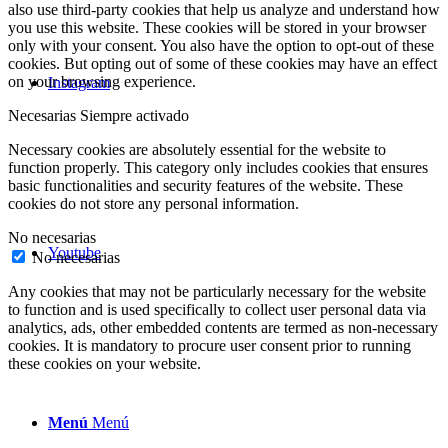
also use third-party cookies that help us analyze and understand how
you use this website. These cookies will be stored in your browser
only with your consent. You also have the option to opt-out of these
cookies. But opting out of some of these cookies may have an effect
on your browsing experience.
Instagram
Necesarias
Siempre activado
Necessary cookies are absolutely essential for the website to
function properly. This category only includes cookies that ensures
basic functionalities and security features of the website. These
cookies do not store any personal information.
No necesarias
Youtube
No necesarias
Any cookies that may not be particularly necessary for the website
to function and is used specifically to collect user personal data via
analytics, ads, other embedded contents are termed as non-necessary
cookies. It is mandatory to procure user consent prior to running
these cookies on your website.
Menú
Menú