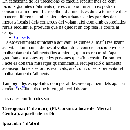
En cadascuna de les ubicacions es calcula repartir més de cent
racions gratuïtes d’aliments que es cuinaran in situ i es podran
consumir al moment. La recollida d’aliments es durà a terme de dues
maneres diferents: amb espigolades urbanes de les parades dels
mercats locals i dels comerços del voltant així com amb espigolades
rurals recollint el producte que ha quedat un cop feta la collita al
camp.
Consells
Els esdeveniments s’iniciaran activant les cuines al matí i realitzant
activitats familiars lúdiques al voltant de la conscienciació envers el
malbaratament d’aliments fins a migdia, quan es repartirà l’àpat
gratuïtament a totes aquelles persones que s’hi acostin. Durant tot
l’acte es donaran missatges quantificant la recuperació d’aliments
aconseguida i els esforços realitzats, així com consells per evitar el
malbaratament d’aliments.
Tant per a les espigolades com per al desenvolupament dels àpats es
Activitats
demanen voluntaris que hi vulguin col·laborar.
Les dates confirmades són:
Tarragona: 14 de març (Pl. Corsini, a tocar del Mercat
Central), a partir de les 9h
Igualada: 4 d’abril