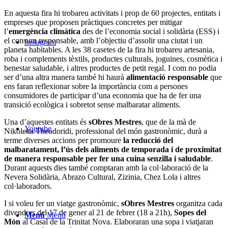
En aquesta fira hi trobareu activitats i prop de 60 projectes, entitats i
empreses que proposen pràctiques concretes per mitigar
l’
emergència climàtica
des de l’economia social i solidària (ESS) i
el consum responsable, amb l’objectiu d’assolir una ciutat i un
Instagram
planeta habitables. A les 38 casetes de la fira hi trobareu artesania,
roba i complements tèxtils, productes culturals, joguines, cosmètica i
benestar saludable, i altres productes de petit regal. I com no podia
ser d’una altra manera també hi haurà
alimentació responsable
que
ens faran reflexionar sobre la importància com a persones
consumidores de participar d’una economia que ha de fer una
transició ecològica i sobretot sense malbaratar aliments.
Una d’aquestes entitats és
sObres Mestres
, que de la mà de
Youtube
Nikoletta Theodoridi, professional del món gastronòmic, durà a
terme diverses accions per promoure
la reducció del
malbaratament, l’ús dels aliments de temporada i de proximitat
de manera responsable per fer una cuina senzilla i saludable
.
Durant aquests dies també comptaran amb la col·laboració de la
Nevera Solidària, Abrazo Cultural, Zizinia, Chez Lola i altres
col·laboradors.
I si voleu fer un viatge gastronòmic,
sObres Mestres
organitza cada
divendres del 17 de gener al 21 de febrer (18 a 21h),
Sopes del
Menú
Menú
Món
al Casal de la Trinitat Nova. Elaboraran una sopa i viatjaran