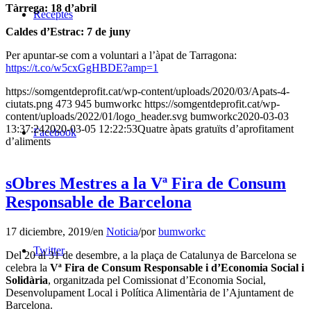
Tàrrega: 18 d’abril
Receptes
Caldes d’Estrac: 7 de juny
Per apuntar-se com a voluntari a l’àpat de Tarragona:
https://t.co/w5cxGgHBDE?amp=1
https://somgentdeprofit.cat/wp-content/uploads/2020/03/Apats-4-
ciutats.png
473
945
bumworkc
https://somgentdeprofit.cat/wp-
content/uploads/2022/01/logo_header.svg
bumworkc
2020-03-03
13:37:24
2020-03-05 12:22:53
Quatre àpats gratuïts d’aprofitament
Facebook
d’aliments
sObres Mestres a la Vª Fira de Consum
Responsable de Barcelona
17 diciembre, 2019
/
en
Noticia
/
por
bumworkc
Twitter
Del 20 al 31 de desembre, a la plaça de Catalunya de Barcelona se
celebra la
Vª Fira de Consum Responsable i d’Economia Social i
Solidària
, organitzada pel Comissionat d’Economia Social,
Desenvolupament Local i Política Alimentària de l’Ajuntament de
Barcelona.