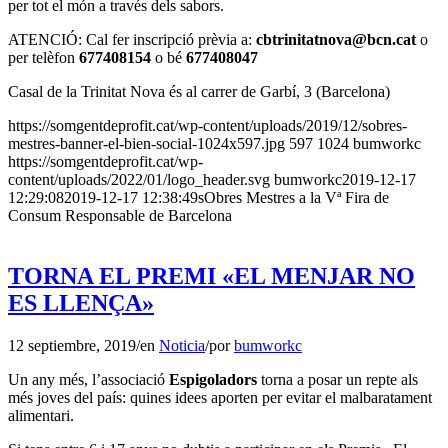
per tot el món a través dels sabors.
ATENCIÓ: Cal fer inscripció prèvia a:
cbtrinitatnova@bcn.cat
o
per telèfon
677408154
o bé
677408047
Casal de la Trinitat Nova és al carrer de Garbí, 3 (Barcelona)
https://somgentdeprofit.cat/wp-content/uploads/2019/12/sobres-
mestres-banner-el-bien-social-1024x597.jpg
597
1024
bumworkc
https://somgentdeprofit.cat/wp-
content/uploads/2022/01/logo_header.svg
bumworkc
2019-12-17
12:29:08
2019-12-17 12:38:49
sObres Mestres a la Vª Fira de
Consum Responsable de Barcelona
TORNA EL PREMI «EL MENJAR NO
ES LLENÇA»
12 septiembre, 2019
/
en
Noticia
/
por
bumworkc
Un any més, l’associació
Espigoladors
torna a posar un repte als
més joves del país: quines idees aporten per evitar el malbaratament
alimentari.