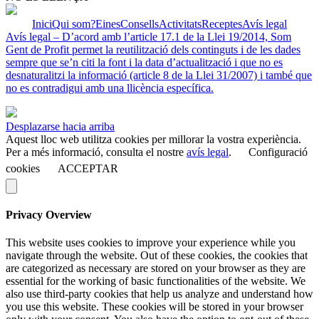
Inici
Qui som?
Eines
Consells
Activitats
Receptes
Avís legal
Avís legal – D’acord amb l’article 17.1 de la Llei 19/2014, Som
Gent de Profit permet la reutilització dels continguts i de les dades
sempre que se’n citi la font i la data d’actualització i que no es
desnaturalitzi la informació (article 8 de la Llei 31/2007) i també que
no es contradigui amb una llicència específica.
Desplazarse hacia arriba
Aquest lloc web utilitza cookies per millorar la vostra experiència.
Per a més informació, consulta el nostre
avís legal
.
Configuració
cookies
ACCEPTAR
Privacy Overview
This website uses cookies to improve your experience while you
navigate through the website. Out of these cookies, the cookies that
are categorized as necessary are stored on your browser as they are
essential for the working of basic functionalities of the website. We
also use third-party cookies that help us analyze and understand how
you use this website. These cookies will be stored in your browser