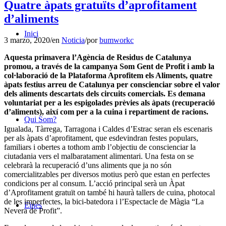
Quatre àpats gratuïts d’aprofitament
d’aliments
Inici
3 marzo, 2020
/
en
Noticia
/
por
bumworkc
Aquesta primavera l’Agència de Residus de Catalunya
promou, a través de la campanya Som Gent de Profit i amb la
col·laboració de la Plataforma Aprofitem els Aliments, quatre
àpats festius arreu de Catalunya per conscienciar sobre el valor
dels aliments descartats dels circuits comercials.
Es demana
voluntariat per a les espigolades prèvies als àpats (recuperació
d’aliments), així com per a la cuina i repartiment de racions.
Qui Som?
Igualada, Tàrrega, Tarragona i Caldes d’Estrac seran els escenaris
per als àpats d’aprofitament, que esdevindran festes populars,
familiars i obertes a tothom amb l’objectiu de conscienciar la
ciutadania vers el malbaratament alimentari. Una festa on se
celebrarà la recuperació d’uns aliments que ja no són
comercialitzables per diversos motius però que estan en perfectes
condicions per al consum. L’acció principal serà un Àpat
d’Aprofitament gratuït on també hi haurà tallers de cuina, photocal
de les imperfectes, la bici-batedora i l’Espectacle de Màgia “La
Eines
Nevera de Profit”.