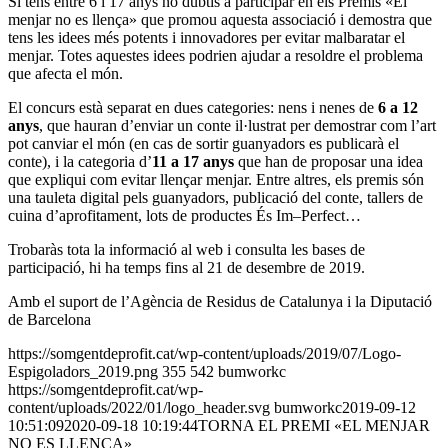
Si tens entre 6 i 17 anys no dubtis a participar en els Premis «El
menjar no es llença» que promou aquesta associació i demostra que
tens les idees més potents i innovadores per evitar malbaratar el
menjar. Totes aquestes idees podrien ajudar a resoldre el problema
que afecta el món.
El concurs està separat en dues categories: nens i nenes de
6 a 12
anys
, que hauran d’enviar un conte il·lustrat per demostrar com l’art
pot canviar el món (en cas de sortir guanyadors es publicarà el
conte), i la categoria d’
11 a 17 anys
que han de proposar una idea
que expliqui com evitar llençar menjar. Entre altres, els premis són
una tauleta digital pels guanyadors, publicació del conte, tallers de
cuina d’aprofitament, lots de productes És
Im
–
Perfect
…
Trobaràs tota la informació al web i consulta les bases de
participació, hi ha temps fins al 21 de desembre de 2019.
Amb el suport de l’Agència de Residus de Catalunya i la Diputació
de Barcelona
https://somgentdeprofit.cat/wp-content/uploads/2019/07/Logo-
Espigoladors_2019.png
355
542
bumworkc
https://somgentdeprofit.cat/wp-
content/uploads/2022/01/logo_header.svg
bumworkc
2019-09-12
10:51:09
2020-09-18 10:19:44
TORNA EL PREMI «EL MENJAR
NO ES LLENÇA»